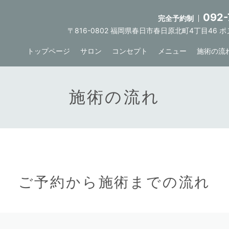
092-
完全予約制
〒816-0802 福岡県春日市春日原北町4丁目46 
トップページ
サロン
コンセプト
メニュー
施術の流
施術の流れ
ご予約から施術までの流れ