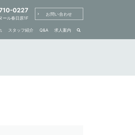
710-0227
お問い合わせ
ポヌール春日原1F
れ
スタッフ紹介
Q&A
求人案内